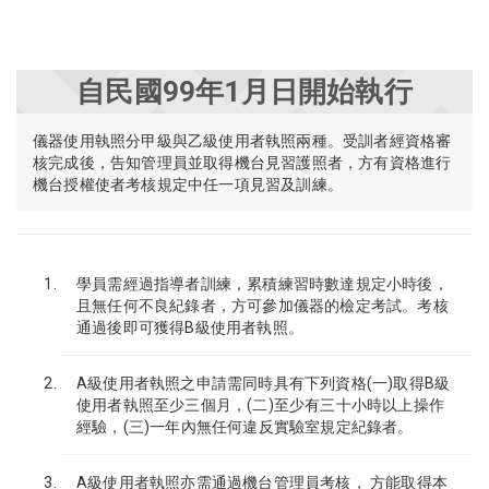
自民國99年1月日開始執行
儀器使用執照分甲級與乙級使用者執照兩種。受訓者經資格審
核完成後，告知管理員並取得機台見習護照者，方有資格進行
機台授權使者考核規定中任一項見習及訓練。
學員需經過指導者訓練，累積練習時數達規定小時後，
且無任何不良紀錄者，方可參加儀器的檢定考試。考核
通過後即可獲得B級使用者執照。
A級使用者執照之申請需同時具有下列資格(一)取得B級
使用者執照至少三個月，(二)至少有三十小時以上操作
經驗，(三)一年內無任何違反實驗室規定紀錄者。
A級使用者執照亦需通過機台管理員考核， 方能取得本