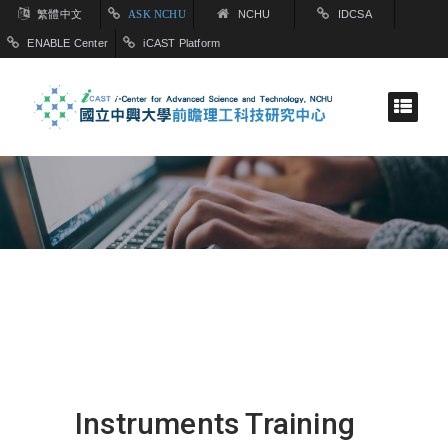
繁體中文
ASK NCHU
NCHU
IDCSA
ENABLE Center
iCAST Platform
Instruments Training