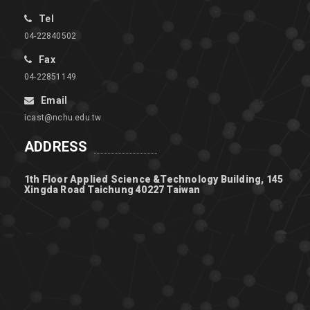
Tel
04-22840502
Fax
04-22851149
Email
icast@nchu.edu.tw
ADDRESS
1th Floor Applied Science &Technology Building, 145
Xingda Road Taichung 40227 Taiwan