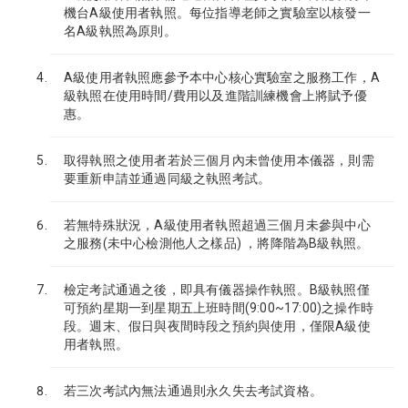
機台A級使用者執照。每位指導老師之實驗室以核發一
名A級執照為原則。
A級使用者執照應參予本中心核心實驗室之服務工作，A
級執照在使用時間/費用以及進階訓練機會上將賦予優
惠。
取得執照之使用者若於三個月內未曾使用本儀器，則需
要重新申請並通過同級之執照考試。
若無特殊狀況，A級使用者執照超過三個月未參與中心
之服務(未中心檢測他人之樣品) ，將降階為B級執照。
檢定考試通過之後，即具有儀器操作執照。B級執照僅
可預約星期一到星期五上班時間(9:00~17:00)之操作時
段。週末、假日與夜間時段之預約與使用，僅限A級使
用者執照。
若三次考試內無法通過則永久失去考試資格。