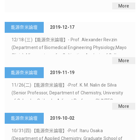
Rice University女性大學部STEM領域學生赴美國
More
萊斯大學短期研究交流
 Revzin
能源奈米論壇
2019-08-27
siology,Mayo
 of Cells
10/25(五)【能源奈米論壇】-Dr. Tomoya Higashih
More
(Department of Organic Materials Science, Grad
School of Organic Materials Science, Yamagata
University)- Synthesis Deformable Hierarchical
e Silva
Nanostructure of
能源奈米論壇
2019-03-06
 University
LINTEC
04/16 (二)【能源奈米論壇】-Prof. Al-Jamal, Khulo
More
ilva(Depa
Rationale Design of Nanocarriers for Brain Cance
Targeting，歡迎參加
a
能源奈米論壇
2019-03-12
e School of