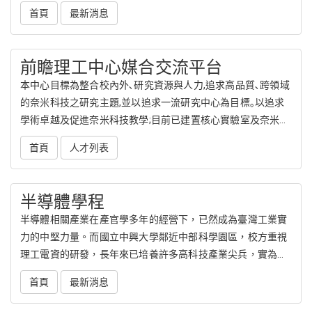
密製程中心、大數據中心及人文與社會科學研究中心等研究中
首頁
最新消息
心之人力設施等資源，並整合校內外農學、環境/生態科學、工
學、理學、人文藝術等跨領域專業人才組成研究團隊，基於各
研究領域之優勢下，共同實現農業永續發展之理念，創造農業
前瞻理工中心媒合交流平台
永續發展之新未來。本中心以整合現代化的技術/設備應用於農
本中心目標為整合校內外､研究資源與人力,追求高品質､跨領域
業發展，以達循環經濟、生態平衡、經濟發展及節能減碳的永
的奈米科技之研究主題,並以追求一流研究中心為目標｡以追求
續農業為目標。
學術卓越及促進奈米科技教學;目前已建置核心實驗室及奈米檢
驗認證平台檢測服務;跨領域及產學合作｡任務在於整合各學院
首頁
人才列表
之研發成效,結合各研究專長,導向產業應用,將各式材料應用於
功能性關鍵材料與技術､精緻農業化等,促使鏈結產業與學術合
作計畫,以全方面提升中興大學奈米科技研究之能量
半導體學程
半導體相關產業在產官學多年的經營下，已然成為臺灣工業實
力的中堅力量。而國立中興大學鄰近中部科學園區，校方重視
理工電資的研發，長年來已培養許多高科技產業尖兵，實為半
導體產業培育人才的最佳搖籃之一。為了將半導體人才培育往
首頁
最新消息
下扎根，並吸引更多優質人才投入，台積電與國立中興大學攜
手規劃半導體學程(本學程非教育部學位/學分學程)，共同定義