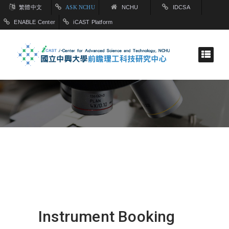
繁體中文
ASK NCHU
NCHU
IDCSA
ENABLE Center
iCAST Platform
Instrument Booking