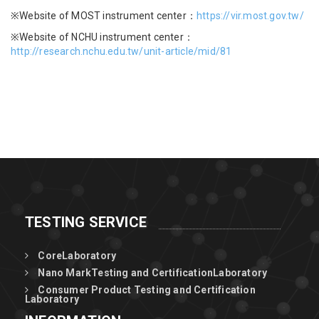
※Website of MOST instrument center：
https://vir.most.gov.tw/
※Website of NCHU instrument center：
http://research.nchu.edu.tw/unit-article/mid/81
TESTING SERVICE
CoreLaboratory
Nano MarkTesting and CertificationLaboratory
Consumer Product Testing and Certification
Laboratory