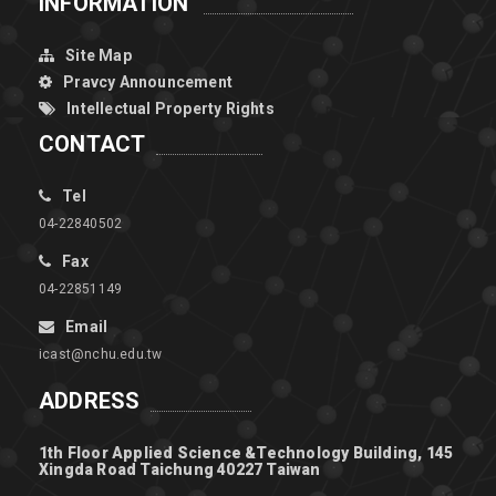
INFORMATION
Site Map
Pravcy Announcement
Intellectual Property Rights
CONTACT
Tel
04-22840502
Fax
04-22851149
Email
icast@nchu.edu.tw
ADDRESS
1th Floor Applied Science &Technology Building, 145
Xingda Road Taichung 40227 Taiwan