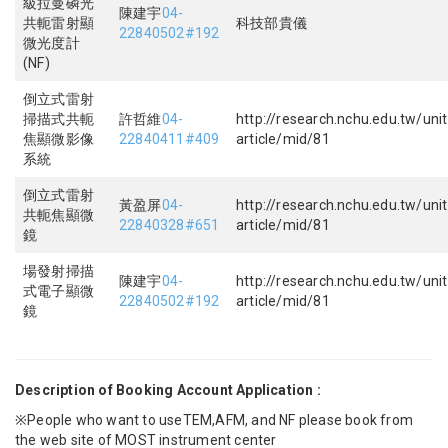
級拉曼磷光
陳建宇
04-
共軛雷射顯
科技部貴儀
22840502#192
微光度計
(NF)
倒立式雷射
掃描式共軛
許哲維
04-
http://research.nchu.edu.tw/unit
焦顯微影像
22840411#409
article/mid/81
系統
倒立式雷射
黃盈屏
04-
http://research.nchu.edu.tw/unit
共軛焦顯微
22840328#651
article/mid/81
鏡
場發射掃描
陳建宇
04-
http://research.nchu.edu.tw/unit
式電子顯微
22840502#192
article/mid/81
鏡
Description of Booking Account Application :
※People who want to useTEM,AFM, and NF please book from
the web site of MOST instrument center