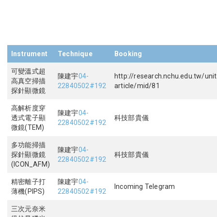
Instrument
Technique
Booking
可變溫式超
陳建宇
04-
http://research.nchu.edu.tw/unit
高真空掃描
22840502#192
article/mid/81
探針顯微鏡
高解析度穿
陳建宇
04-
透式電子顯
科技部貴儀
22840502#192
微鏡(TEM)
多功能掃描
陳建宇
04-
探針顯微鏡
科技部貴儀
22840502#192
(ICON_AFM)
精密離子打
陳建宇
04-
Incoming Telegram
薄機(PIPS)
22840502#192
三次元奈米