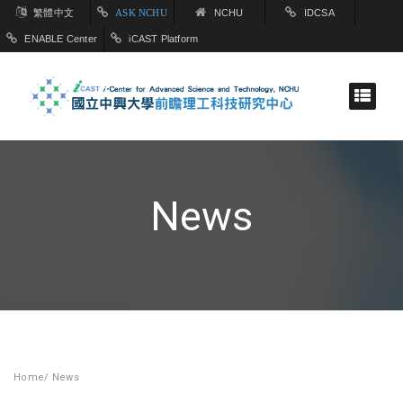
繁體中文
ASK NCHU
NCHU
IDCSA
ENABLE Center
iCAST Platform
News
Home
/
News