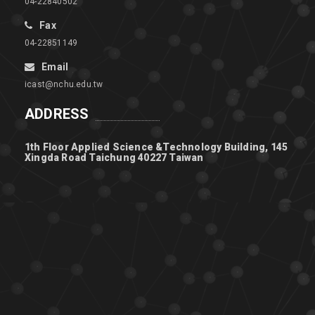
04-22840502
Fax
04-22851149
Email
icast@nchu.edu.tw
ADDRESS
1th Floor Applied Science &Technology Building, 145
Xingda Road Taichung 40227 Taiwan