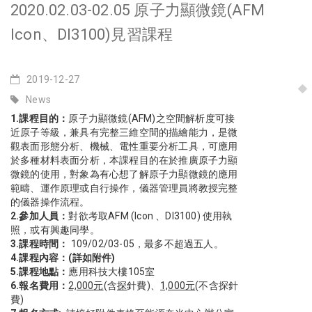
2020.02.03-02.05 原子力顯微鏡(AFM
Icon、DI3100)見習課程
2019-12-27
News
1.
課程目的：
原子力顯微鏡(AFM)之空間解析度可接
近原子等級，兼具有完整三維空間的描繪能力，是微
觀表面形態分析、機械、電性重要分析工具，可應用
於多種材料表面分析，本課程目的在於推廣原子力顯
微鏡的使用，對象為有心想了解原子力顯微鏡的應用
範疇、運作原理或自行操作，儀器管理員將教授完整
的儀器操作流程。
2.
參加人員：
對欲考取AFM (Icon 、DI3100) 使用執
照，或有興趣同學。
3.
課程時間：
109/02/03-05，最多不超過五人。
4.
課程內容：(詳如附件)
5.
課程地點：
應用科技大樓105室
6.
報名費用：
2,000
元
(含
探
針費)、
1,000
元
(不含探針
費)