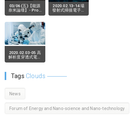
03/06 (五)【能源
2020.02.13-14 場
奈米論壇】- Prof.
發射式掃描電子顯
Borwen You
微鏡(Ziess Ultra
(Faculty of Pure
Plus FESEM)見習
2020-02-11
2019-12-27
Applied
課程
Sciences,
Department of
Applied Physics,
University of
Tsukuba, Japan)
2020.02.03-05 高
解析度穿透式電子
顯微鏡(HR-TEM)
見習課程
2019-12-27
Tags
Clouds
News
Forum of Energy and Nano-science and Nano-technology