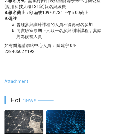
7.
報名方式:
請填好附件表格至能源奈米中心辦公室
(應用科技大樓131室)報名與繳費
8.
報名截止：
額滿或109/01/31下午5:00截止
9.
備註
曾經參與訓練課程的人員不得再報名參加
同實驗室原則上只取一名參與訓練課程，其餘
則為候補人員
如有問題請聯絡中心人員： 陳建宇 04-
22840502#192
Attachment
Hot
news