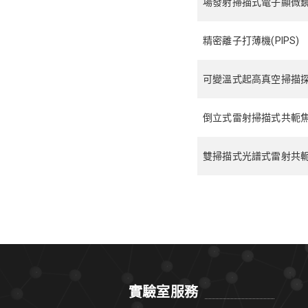
場發射掃描式電子顯微鏡(F
精密離子打薄機(PIPS)
可變溫式起高真空掃描探針
倒立式雷射掃描式共軛焦顯微
雙掃描式光譜式雷射共軛焦顯
實驗室服務