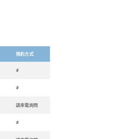
預約方式
#
#
請來電詢問
#